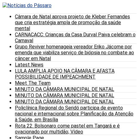
Câmara de Natal aprova projeto de Kleber Fernandes
que cria estratégia ampla de promoção da saúde
mental
CARNACACC: Crianças da Casa Durval Paiva celebram o
Carnaval
Grupo Reviver homenageia vereador Eriko Jácome por
emenda que viabiliza serviço de biópsia no combate ao
câncer em Natal
Latest News
LULA AMPLIA APOIO NA CÂMARA E AFASTA
POSSIBILIDADE DE IMPEACHMENT
Meet The Team
MINUTO DA CÂMARA MUNICIPAL DE NATAL
MINUTO DA CÂMARA MUNICIPAL DE NATAL
MINUTO DA CÂMARA MUNICIPAL DE NATAL
Policlínica Regional do Seridó participa de evento
nacional e internacional sobre Planificação da Atenção
à Saúde, em Brasília
Rota 22: Bolsonaro come pastel em Tangará e é
ovacionado por multidão; Vídeo
Sample Page