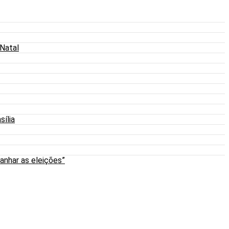
 Natal
sília
anhar as eleições”