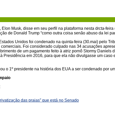
, Elon Musk, disse em seu perfil na plataforma nesta drcta-feira
nação de Donald Trump “como outra coisa senão abuso da lei para 
Estados Unidos foi condenado na quinta-feira (30.mai) pelo Tri
ros comerciais. Foi considerado culpado nas 34 acusações apres
brimento de um pagamento feito à atriz pornô Stormy Daniels 
ou à Presidência em 2016, para que ela não divulgasse um caso 
nou o 1º presidente na história dos EUA a ser condenado por um
ampaio
:
ivatização das praias” que está no Senado