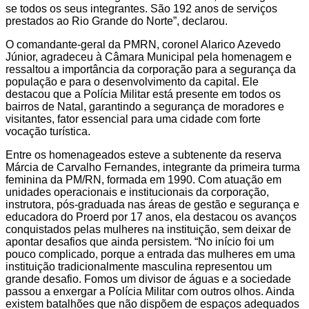
se todos os seus integrantes. São 192 anos de serviços
prestados ao Rio Grande do Norte”, declarou.
O comandante-geral da PMRN, coronel Alarico Azevedo
Júnior, agradeceu à Câmara Municipal pela homenagem e
ressaltou a importância da corporação para a segurança da
população e para o desenvolvimento da capital. Ele
destacou que a Polícia Militar está presente em todos os
bairros de Natal, garantindo a segurança de moradores e
visitantes, fator essencial para uma cidade com forte
vocação turística.
Entre os homenageados esteve a subtenente da reserva
Márcia de Carvalho Fernandes, integrante da primeira turma
feminina da PM/RN, formada em 1990. Com atuação em
unidades operacionais e institucionais da corporação,
instrutora, pós-graduada nas áreas de gestão e segurança e
educadora do Proerd por 17 anos, ela destacou os avanços
conquistados pelas mulheres na instituição, sem deixar de
apontar desafios que ainda persistem. “No início foi um
pouco complicado, porque a entrada das mulheres em uma
instituição tradicionalmente masculina representou um
grande desafio. Fomos um divisor de águas e a sociedade
passou a enxergar a Polícia Militar com outros olhos. Ainda
existem batalhões que não dispõem de espaços adequados