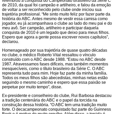
relembrou a conquista do Campeonato Brasileiro da Série C
de 2010, da qual foi campeão e artilheiro, e falou da emoção
de voltar a ser reconhecido pelo clube onde iniciou sua
trajetória profissional. “Me sinto muito feliz por fazer parte da
história do ABC. Antes mesmo de vestir essa camisa como
jogador, eu já acompanhava o clube ao lado do meu pai e do
meu avô. Ser campeão, artilheiro e participar daquela
conquista de 2010 é um legado que deixo para meus filhos.
Espero que agora a gente possa escrever novos capítulos”,
declarou.
Homenageado por sua trajetória de quase quatro décadas
no clube, o médico Roberto Vital ressaltou o vínculo
construído com o ABC desde 1988. “Estou no ABC desde
1987. Atravessamos fases difíceis, mas também momentos
inesquecíveis, como o título brasileiro da Série C. O ABC
representa tudo para mim. Hoje faz parte da minha família.
Todos os meus filhos são abecedistas, minhas netas estão
seguindo o mesmo caminho e espero que essa paixão se
perpetue por muito tempo”, disse.
Ex-presidente e conselheiro do clube, Rui Barbosa destacou
a tradição centenária do ABC e o papel da torcida na
construção dessa história. “O ABC tem uma tradição muito
forte. O decacampeonato conquistado faz parte do Guinness
Book e é motivo de muito orgulho. Além disso, a torcida é