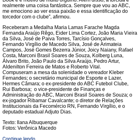
realmente uma coisa fantástica. Sempre que vou ao ABC,
me emociono ao ver essa paixão e essa identificação do
torcedor com o clube”, afirmou.
Receberam a Medalha Maria Lamas Farache Magda
Fernanda Araújo Rêgo, Eider Lima Cortez, João Maria Vieira
da Silva, José de Paiva Torres, Tarcísio Gonçalves,
Fernando Virgílio de Macedo Silva, José de Arimateia
Campos, José Gomes Bezerra Júnior, Joicy Naiany, Rafael
Costa, Marconi Brasil Soares de Souza, Kolberg Luna,
Álvaro Brito, João Paulo da Silva Araújo, Pedro Artur,
Aldenilton Ferreira de Matos e Roberto Vital.
Compuseram a mesa da solenidade o vereador Kleber
Fernandes; o secretário municipal de Esporte e Lazer,
Hermes Câmara; o ex-presidente do ABC Futebol Clube,
Rui Barbosa; o vice-presidente de Finanças e
Administração do ABC, Marconi Brasil Soares de Souza; o
ex-jogador Ribamar Cavalcante; o diretor de Relações
Institucionais da Fecomércio RN, Fernando Virgílio, e o
deputado estadual Adjuto Dias.
Texto: Ilana Albuquerque
Fotos: Verônica Macedo
Continue lendo