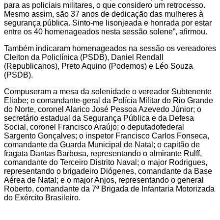
para as policiais militares, o que considero um retrocesso.
Mesmo assim, são 37 anos de dedicação das mulheres à
segurança pública. Sinto-me lisonjeada e honrada por estar
entre os 40 homenageados nesta sessão solene”, afirmou.
Também indicaram homenageados na sessão os vereadores
Cleiton da Policlínica (PSDB), Daniel Rendall
(Republicanos), Preto Aquino (Podemos) e Léo Souza
(PSDB).
Compuseram a mesa da solenidade o vereador Subtenente
Eliabe; o comandante-geral da Polícia Militar do Rio Grande
do Norte, coronel Alarico José Pessoa Azevedo Júnior; o
secretário estadual da Segurança Pública e da Defesa
Social, coronel Francisco Araújo; o deputadofederal
Sargento Gonçalves; o inspetor Francisco Carlos Fonseca,
comandante da Guarda Municipal de Natal; o capitão de
fragata Dantas Barbosa, representando o almirante Rulff,
comandante do Terceiro Distrito Naval; o major Rodrigues,
representando o brigadeiro Diógenes, comandante da Base
Aérea de Natal; e o major Anjos, representando o general
Roberto, comandante da 7ª Brigada de Infantaria Motorizada
do Exército Brasileiro.