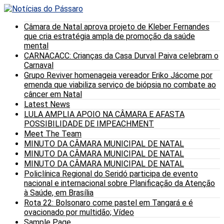
Câmara de Natal aprova projeto de Kleber Fernandes
que cria estratégia ampla de promoção da saúde
mental
CARNACACC: Crianças da Casa Durval Paiva celebram o
Carnaval
Grupo Reviver homenageia vereador Eriko Jácome por
emenda que viabiliza serviço de biópsia no combate ao
câncer em Natal
Latest News
LULA AMPLIA APOIO NA CÂMARA E AFASTA
POSSIBILIDADE DE IMPEACHMENT
Meet The Team
MINUTO DA CÂMARA MUNICIPAL DE NATAL
MINUTO DA CÂMARA MUNICIPAL DE NATAL
MINUTO DA CÂMARA MUNICIPAL DE NATAL
Policlínica Regional do Seridó participa de evento
nacional e internacional sobre Planificação da Atenção
à Saúde, em Brasília
Rota 22: Bolsonaro come pastel em Tangará e é
ovacionado por multidão; Vídeo
Sample Page