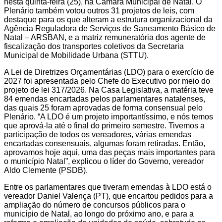
nesta quinta-feira (25), na Câmara Municipal de Natal. O
Plenário também votou outros 31 projetos de leis, com
destaque para os que alteram a estrutura organizacional da
Agência Reguladora de Serviços de Saneamento Básico de
Natal – ARSBAN, e a matriz remuneratória dos agente de
fiscalização dos transportes coletivos da Secretaria
Municipal de Mobilidade Urbana (STTU).
A Lei de Diretrizes Orçamentárias (LDO) para o exercício de
2027 foi apresentada pelo Chefe do Executivo por meio do
projeto de lei 317/2026. Na Casa Legislativa, a matéria teve
84 emendas encartadas pelos parlamentares natalenses,
das quais 25 foram aprovadas de forma consensual pelo
Plenário. “A LDO é um projeto importantíssimo, e nós temos
que aprová-la até o final do primeiro semestre. Tivemos a
participação de todos os vereadores, várias emendas
encartadas consensuais, algumas foram retiradas. Então,
aprovamos hoje aqui, uma das peças mais importantes para
o município Natal”, explicou o líder do Governo, vereador
Aldo Clemente (PSDB).
Entre os parlamentares que tiveram emendas à LDO está o
vereador Daniel Valença (PT), que encartou pedidos para a
ampliação do número de concursos públicos para o
município de Natal, ao longo do próximo ano, e para a