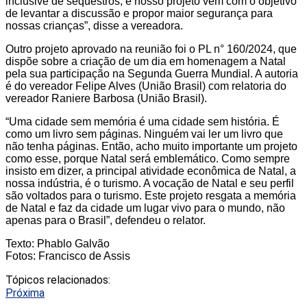
inclusive de sequestros, e nosso projeto vem com o objetivo
de levantar a discussão e propor maior segurança para
nossas crianças”, disse a vereadora.
Outro projeto aprovado na reunião foi o PL n° 160/2024, que
dispõe sobre a criação de um dia em homenagem a Natal
pela sua participação na Segunda Guerra Mundial. A autoria
é do vereador Felipe Alves (União Brasil) com relatoria do
vereador Raniere Barbosa (União Brasil).
“Uma cidade sem memória é uma cidade sem história. É
como um livro sem páginas. Ninguém vai ler um livro que
não tenha páginas. Então, acho muito importante um projeto
como esse, porque Natal será emblemático. Como sempre
insisto em dizer, a principal atividade econômica de Natal, a
nossa indústria, é o turismo. A vocação de Natal e seu perfil
são voltados para o turismo. Este projeto resgata a memória
de Natal e faz da cidade um lugar vivo para o mundo, não
apenas para o Brasil”, defendeu o relator.
Texto: Phablo Galvão
Fotos: Francisco de Assis
Tópicos relacionados:
Próxima