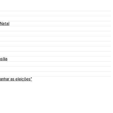
 Natal
sília
anhar as eleições”