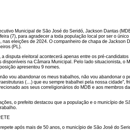
cutivo Municipal de São José do Seridó, Jackson Dantas (MDB)
-feira (7), para agradecer a toda população local por ser o único
io, nas eleições de 2024. O companheiro de chapa de Jackson Da
eiros (PL).
, a disputa eleitoral acontecerá apenas entre os pré-candidatos
s disponíveis na Câmara Municipal. Pelo lado situacionista, o
posição apresentou 9 nomes.
a não vou abandonar os meus trabalhos, não vou abandonar o p
raestruturas (…) que eu sempre trabalhei pela nossa cidade”, f
ecionado aos seus correligionários do MDB e aos membros da 
ções, o prefeito destacou que a população e o município de S
trabalho.
PETE
e repete após mais de 50 anos, o município de São José do Seri