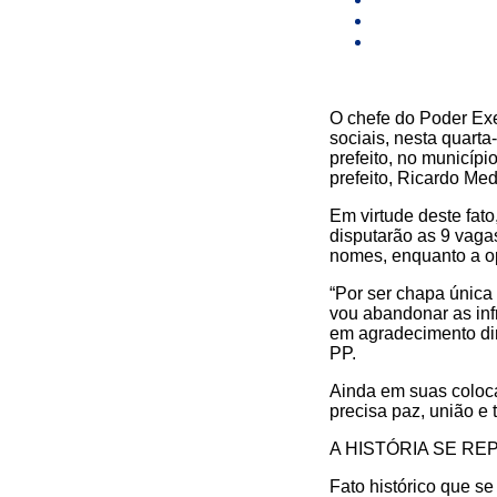
O chefe do Poder Exe
sociais, nesta quarta
prefeito, no municíp
prefeito, Ricardo Med
Em virtude deste fato
disputarão as 9 vaga
nomes, enquanto a o
“Por ser chapa únic
vou abandonar as inf
em agradecimento dir
PP.
Ainda em suas coloca
precisa paz, união e 
A HISTÓRIA SE RE
Fato histórico que s