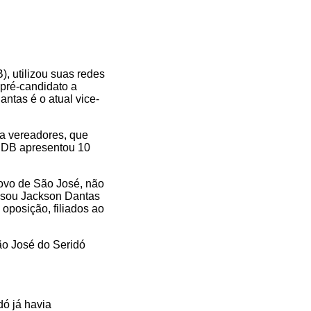
, utilizou suas redes
 pré-candidato a
ntas é o atual vice-
 a vereadores, que
 MDB apresentou 10
ovo de São José, não
risou Jackson Dantas
oposição, filiados ao
ão José do Seridó
dó já havia