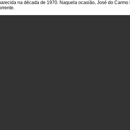
parecida na década de 1970. Naquela ocasião, José do Carmo D
orrente.