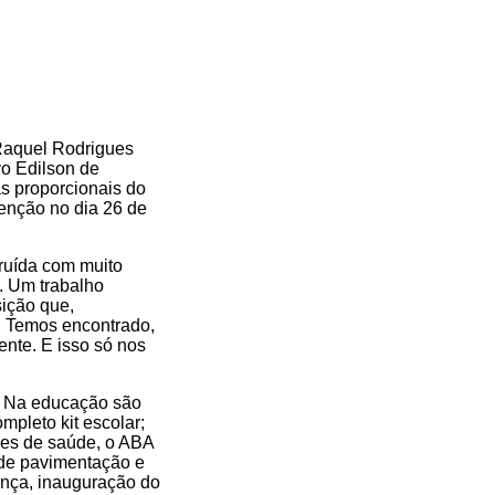
 Raquel Rodrigues
vo Edilson de
s proporcionais do
enção no dia 26 de
truída com muito
. Um trabalho
ição que,
. Temos encontrado,
nte. E isso só nos
. Na educação são
pleto kit escolar;
des de saúde, o ABA
 de pavimentação e
rança, inauguração do