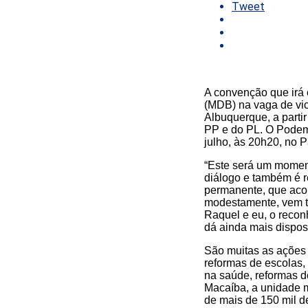
Tweet
A convenção que irá 
(MDB) na vaga de vic
Albuquerque, a parti
PP e do PL. O Podemo
julho, às 20h20, no 
“Este será um moment
diálogo e também é r
permanente, que aco
modestamente, vem t
Raquel e eu, o reco
dá ainda mais disposi
São muitas as ações
reformas de escolas,
na saúde, reformas d
Macaíba, a unidade 
de mais de 150 mil d