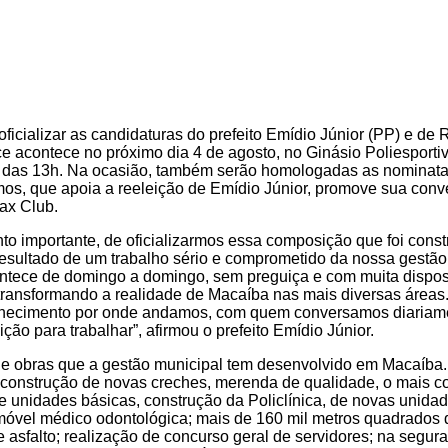
oficializar as candidaturas do prefeito Emídio Júnior (PP) e de
e acontece no próximo dia 4 de agosto, no Ginásio Poliesporti
r das 13h. Na ocasião, também serão homologadas as nominata
s, que apoia a reeleição de Emídio Júnior, promove sua conv
Pax Club.
o importante, de oficializarmos essa composição que foi cons
esultado de um trabalho sério e comprometido da nossa gestão
ntece de domingo a domingo, sem preguiça e com muita dispos
ransformando a realidade de Macaíba nas mais diversas áreas
nhecimento por onde andamos, com quem conversamos diariame
ção para trabalhar”, afirmou o prefeito Emídio Júnior.
 e obras que a gestão municipal tem desenvolvido em Macaíba
 construção de novas creches, merenda de qualidade, o mais com
e unidades básicas, construção da Policlínica, de novas unida
móvel médico odontológica; mais de 160 mil metros quadrados
e asfalto; realização de concurso geral de servidores; na segu