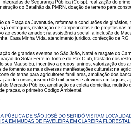
Integradas de Segurança Pública (Coisp), realização do prime
onstrução do Batalhão da PMRN, doação de terreno para constr
ão da Praça da Juventude, reformas e conclusões de ginásios, 
as já entregues, realização de campeonatos e de projetos nas m
vo ao esporte amador; na assistência social, a inclusão de Mac
ha, Casa Minha Vida, atendimento jurídico, confecção de RG,
lização de grandes eventos no São João, Natal e resgate do Car
uração do Solar Ferreiro Torto e do Pax Club, traslado dos rest
o seu Mausoléu, incentivo a grupos juninos, valorização dos art
 de fomento as mais diversas manifestações culturais; na agricu
 corte de terras para agricultores familiares, ampliação dos ban
zação de cursos, inseriu 600 mil peixes e alevinos em lagoas, a
l do Mercado Público, ampliação da coleta domiciliar, mutirão 
de praças, o primeiro Código Ambiental.
:
A PÚBLICA DE SÃO JOSÉ DO SERIDÓ VISITAM LOCALID
SA EM MUDAS DE FAVELEIRA EM CLAREIRA FLORESTAL