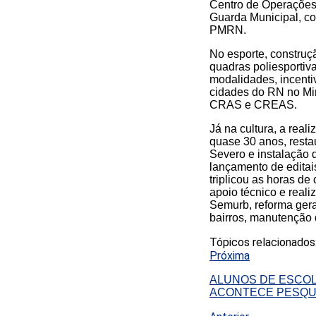
Centro de Operações 
Guarda Municipal, c
PMRN.
No esporte, construç
quadras poliesportiv
modalidades, incenti
cidades do RN no Min
CRAS e CREAS.
Já na cultura, a rea
quase 30 anos, resta
Severo e instalação d
lançamento de editais
triplicou as horas de
apoio técnico e reali
Semurb, reforma gera
bairros, manutenção 
Tópicos relacionados
Próxima
ALUNOS DE ESCOL
ACONTECE PESQUI