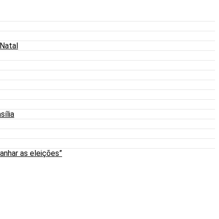
 Natal
sília
anhar as eleições”