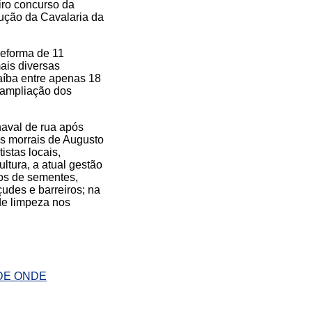
iro concurso da
ução da Cavalaria da
reforma de 11
ais diversas
aíba entre apenas 18
 ampliação dos
naval de rua após
os morrais de Augusto
istas locais,
ltura, a atual gestão
cos de sementes,
çudes e barreiros; na
de limpeza nos
ADE ONDE