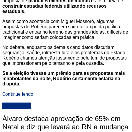
proposta de
plantar 5 milhões de mudas
e até a ideia de
construir estradas federais utilizando recursos
estaduais
.
Assim como acontecia com Miguel Mossoró, algumas
propostas de Robério parecem sair do campo da política
tradicional e entrar no terreno das grandes ideias, difíceis de
imaginar como seriam colocadas em prática.
No debate, enquanto os demais candidatos discutiam
segurança, saúde, infraestrutura e os problemas do Estado,
Robério chamou atenção justamente pelo tom de propostas
que impressionam pelo tamanho e pela ousadia.
Se a eleição tivesse um prêmio para as propostas mais
mirabolantes da noite, Robério certamente estaria na
disputa.
Continue lendo
DESTAQUE
Álvaro destaca aprovação de 65% em
Natal e diz que levará ao RN a mudança