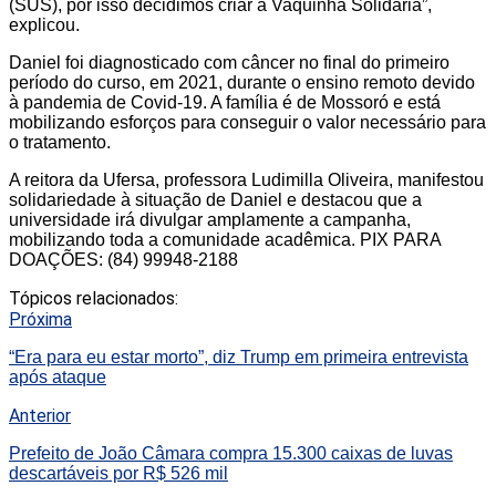
(SUS), por isso decidimos criar a Vaquinha Solidária”,
explicou.
Daniel foi diagnosticado com câncer no final do primeiro
período do curso, em 2021, durante o ensino remoto devido
à pandemia de Covid-19. A família é de Mossoró e está
mobilizando esforços para conseguir o valor necessário para
o tratamento.
A reitora da Ufersa, professora Ludimilla Oliveira, manifestou
solidariedade à situação de Daniel e destacou que a
universidade irá divulgar amplamente a campanha,
mobilizando toda a comunidade acadêmica. PIX PARA
DOAÇÕES: (84) 99948-2188
Tópicos relacionados:
Próxima
“Era para eu estar morto”, diz Trump em primeira entrevista
após ataque
Anterior
Prefeito de João Câmara compra 15.300 caixas de luvas
descartáveis por R$ 526 mil