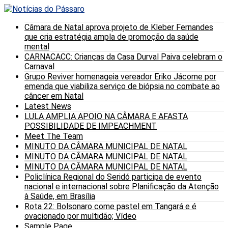
Câmara de Natal aprova projeto de Kleber Fernandes
que cria estratégia ampla de promoção da saúde
mental
CARNACACC: Crianças da Casa Durval Paiva celebram o
Carnaval
Grupo Reviver homenageia vereador Eriko Jácome por
emenda que viabiliza serviço de biópsia no combate ao
câncer em Natal
Latest News
LULA AMPLIA APOIO NA CÂMARA E AFASTA
POSSIBILIDADE DE IMPEACHMENT
Meet The Team
MINUTO DA CÂMARA MUNICIPAL DE NATAL
MINUTO DA CÂMARA MUNICIPAL DE NATAL
MINUTO DA CÂMARA MUNICIPAL DE NATAL
Policlínica Regional do Seridó participa de evento
nacional e internacional sobre Planificação da Atenção
à Saúde, em Brasília
Rota 22: Bolsonaro come pastel em Tangará e é
ovacionado por multidão; Vídeo
Sample Page