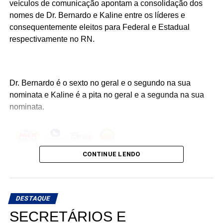
entre Estado, municípios e Governo Federal estão
veículos de comunicação apontam a consolidação dos
recolocando a educação potiguar em um novo patamar.
nomes de Dr. Bernardo e Kaline entre os líderes e
consequentemente eleitos para Federal e Estadual
respectivamente no RN.
Dr. Bernardo é o sexto no geral e o segundo na sua
nominata e Kaline é a pita no geral e a segunda na sua
nominata.
CONTINUE LENDO
DESTAQUE
SECRETÁRIOS E