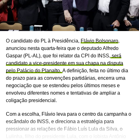
O candidato do PL à Presidência,
Flávio Bolsonaro
,
anunciou nesta quarta-feira que o deputado Alfredo
Gaspar (PL-AL), que foi relator da CPI do INSS,
será
candidato a vice-presidente em sua chapa na disputa
pelo Palácio do Planalto.
A definição, feita no último dia
do prazo para as convenções partidárias, encerra uma
negociação que se estendeu pelos últimos meses e
envolveu diferentes nomes e tentativas de ampliar a
coligação presidencial.
Com a escolha, Flávio leva para o centro da campanha o
escândalo do INSS, e direciona a estratégia para
pressionar as relações de Fábio Luís Lula da Silva, o
Lulinha, filho do presidente Lula, com o lobista Antônio