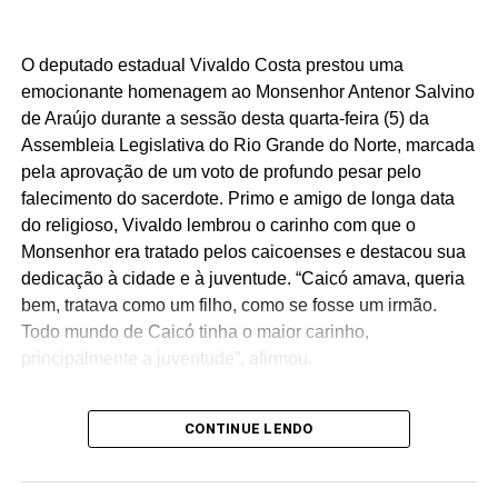
O deputado estadual Vivaldo Costa prestou uma
emocionante homenagem ao Monsenhor Antenor Salvino
de Araújo durante a sessão desta quarta-feira (5) da
Assembleia Legislativa do Rio Grande do Norte, marcada
pela aprovação de um voto de profundo pesar pelo
falecimento do sacerdote. Primo e amigo de longa data
do religioso, Vivaldo lembrou o carinho com que o
Monsenhor era tratado pelos caicoenses e destacou sua
dedicação à cidade e à juventude. “Caicó amava, queria
bem, tratava como um filho, como se fosse um irmão.
Todo mundo de Caicó tinha o maior carinho,
principalmente a juventude”, afirmou.
Em seu pronunciamento, o parlamentar também ressaltou
CONTINUE LENDO
uma das marcas do legado de Monsenhor Antenor: a luta
pela construção da Ilha de Sant’Ana. Vivaldo recordou
que o sacerdote apresentou o pleito à então governadora