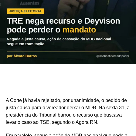
enquanto Romeu Zema anunciou o senador Eduardo
Girão para a vaga. Renan Santos terá como vice o
tenente-coronel da reserva Aroldo Medina.
A demora de Flávio esteve diretamente relacionada às
tentativas de usar a vaga para ampliar sua coligação.
Além de reforçar politicamente a chapa, a adesão de
outro partido poderia aumentar o tempo de propaganda
eleitoral disponível para o candidato.
Sem conseguir incorporar novas legendas, Flávio deverá
ter cerca de 4 minutos e 20 segundos em cada bloco do
horário eleitoral, segundo projeção do GLOBO feita com
base nas regras do Tribunal Superior Eleitoral. Lula,
A Corte já havia rejeitado, por unanimidade, o pedido de
sustentado por uma coligação mais ampla, deverá dispor
justa causa para o vereador deixar o MDB. Na sexta 31, a
de aproximadamente 5 minutos e 32 segundos
presidência do Tribunal barrou o recurso que buscava
levar o caso ao TSE, segundo o Agora RN.
Em paralelo, segue a ação do MDB nacional que pede a