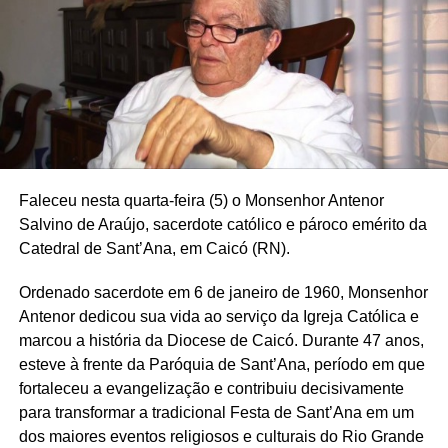
os desgastes, mas vê mais potencial de eventuais
prejuízos relacionados aos três inquéritos envolvendo
Lulinha no Supremo Tribunal Federal (STF) do que no
caso Marcola.
O presidenciável também destacou que Gaspar já foi
promotor de Justiça, o que representa uma tentativa de
associar a campanha à bandeira da segurança pública e
Faleceu nesta quarta-feira (5) o Monsenhor Antenor
do combate à criminalidade. Gaspar é de Alagoas, o que
Salvino de Araújo, sacerdote católico e pároco emérito da
conversa com a estratégia de Flávio de buscar mais
Catedral de Sant’Ana, em Caicó (RN).
apoios no Nordeste, região onde Lula é mais forte.
Ordenado sacerdote em 6 de janeiro de 1960, Monsenhor
— O Brasil estaria muito melhor servido com as senhoras
Antenor dedicou sua vida ao serviço da Igreja Católica e
(referência as mulheres no palco), mas Deus quis que
marcou a história da Diocese de Caicó. Durante 47 anos,
nesse momento fosse um soldado do Nordeste — disse
esteve à frente da Paróquia de Sant’Ana, período em que
Gaspar.
fortaleceu a evangelização e contribuiu decisivamente
O anúncio ocorreu durante entrevista coletiva nesta
para transformar a tradicional Festa de Sant’Ana em um
quarta-feira, em Brasília, com a presença de aliados. A
dos maiores eventos religiosos e culturais do Rio Grande