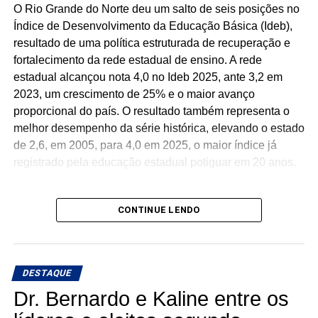
O Rio Grande do Norte deu um salto de seis posições no
Índice de Desenvolvimento da Educação Básica (Ideb),
resultado de uma política estruturada de recuperação e
fortalecimento da rede estadual de ensino. A rede
estadual alcançou nota 4,0 no Ideb 2025, ante 3,2 em
2023, um crescimento de 25% e o maior avanço
proporcional do país. O resultado também representa o
melhor desempenho da série histórica, elevando o estado
de 2,6, em 2005, para 4,0 em 2025, o maior índice já
registrado pela educação estadual potiguar em 20 anos.
CONTINUE LENDO
Desde 2019, o Governo Fátima Bezerra tem investido na
melhoria da infraestrutura escolar, com cerca de 230
escolas reformadas, ampliadas ou em obras, além da
DESTAQUE
climatização das salas de aula. Também destinou R$ 193
milhões para inovação e tecnologia, universalizando a
Dr. Bernardo e Kaline entre os
internet de alta velocidade nas escolas e ampliando