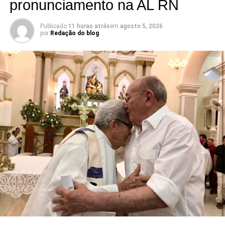
pronunciamento na AL RN
prefeitos, ex-prefeitos, vereadores e lideranças
comprometidas com o desenvolvimento dos municípios e
com uma maior representatividade do Rio Grande do
Publicado
11 horas atrás
em
agosto 5, 2026
por
Redação do blog
Norte na Câmara Federal