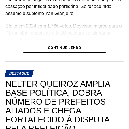
cassação por infidelidade partidária. Se for acolhida,
assume o suplente Yan Granjeiro.
Eleito em 2024 com 1.766 votos, Deyvison migrou para o
PL em abril, depois de o MDB potiguar se alinhar ao
grupo de Allyson Bezerra.
CONTINUE LENDO
Siga Nos Bastidores do Poder , deixe seu comentário e
envie para um amigo(a).
DESTAQUE
NELTER QUEIROZ AMPLIA
BASE POLÍTICA, DOBRA
NÚMERO DE PREFEITOS
ALIADOS E CHEGA
FORTALECIDO À DISPUTA
PELA REELEIÇÃO