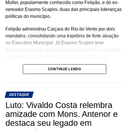
Muller, popularmente conhecido como Felipão, e do ex-
vereador Erasmo Scapini, duas das principais lideranças
políticas do município.
Felipão administrou Caiçara do Rio do Vento por
dois
mandatos
, consolidando uma trajetória de forte atuação
no Executivo Municipal. Já Erasmo Scapini teve
destacada atuação no Legislativo, exercendo o mandato
de vereador e a presidência da Câmara Municipal.
A adesão das duas lideranças representa um importante
CONTINUE LENDO
fortalecimento da pré-candidatura de Juninho no
município, ampliando sua base política e reforçando um
projeto que vem reunindo nomes de grande
DESTAQUE
representatividade em todas as regiões do estado.
Luto: Vivaldo Costa relembra
Com o apoio de Felipão e Erasmo, Juninho Saia Rodada
amizade com Mons. Antenor e
segue consolidando alianças estratégicas e fortalecendo
destaca seu legado em
um movimento político que cresce a cada dia, reunindo