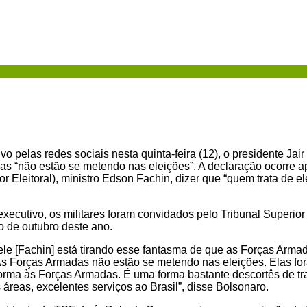
o pelas redes sociais nesta quinta-feira (12), o presidente Jai
s “não estão se metendo nas eleições”. A declaração ocorre a
r Eleitoral), ministro Edson Fachin, dizer que “quem trata de e
xecutivo, os militares foram convidados pelo Tribunal Superior 
o de outubro deste ano.
ele [Fachin] está tirando esse fantasma de que as Forças Armad
. As Forças Armadas não estão se metendo nas eleições. Elas f
forma às Forças Armadas. É uma forma bastante descortês de tra
 áreas, excelentes serviços ao Brasil”, disse Bolsonaro.