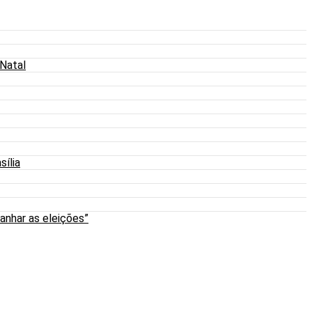
 Natal
sília
anhar as eleições”