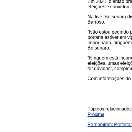
Em 2021, o então pre
eleições e convidou 
Na live, Bolsonaro d
Barroso.
“Não estou pedindo p
portaria estiver em 
impor nada, ninguém 
Bolsonaro.
“Ninguém está incorr
eleições, umas eleiç
ter dúvidas”, comple
Com informações do T
Tópicos relacionados
Próxima
Parnamirim: Prefeito