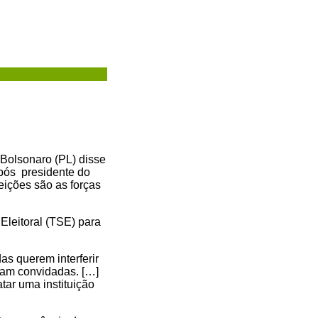
r Bolsonaro (PL) disse
pós presidente do
leições são as forças
Eleitoral (TSE) para
as querem interferir
oram convidadas. […]
tar uma instituição