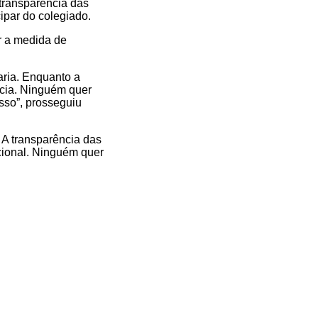
transparência das
ipar do colegiado.
r a medida de
aria. Enquanto a
ncia. Ninguém quer
sso”, prosseguiu
 A transparência das
cional. Ninguém quer