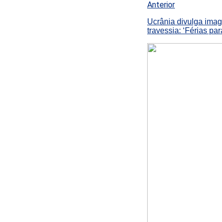
Anterior
Ucrânia divulga imag
travessia: ‘Férias par