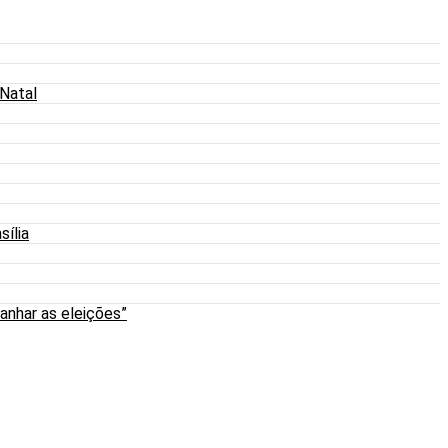
 Natal
sília
anhar as eleições”