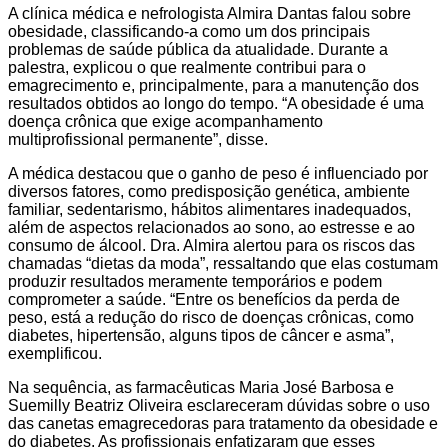
A clínica médica e nefrologista Almira Dantas falou sobre
obesidade, classificando-a como um dos principais
problemas de saúde pública da atualidade. Durante a
palestra, explicou o que realmente contribui para o
emagrecimento e, principalmente, para a manutenção dos
resultados obtidos ao longo do tempo. “A obesidade é uma
doença crônica que exige acompanhamento
multiprofissional permanente”, disse.
A médica destacou que o ganho de peso é influenciado por
diversos fatores, como predisposição genética, ambiente
familiar, sedentarismo, hábitos alimentares inadequados,
além de aspectos relacionados ao sono, ao estresse e ao
consumo de álcool. Dra. Almira alertou para os riscos das
chamadas “dietas da moda”, ressaltando que elas costumam
produzir resultados meramente temporários e podem
comprometer a saúde. “Entre os benefícios da perda de
peso, está a redução do risco de doenças crônicas, como
diabetes, hipertensão, alguns tipos de câncer e asma”,
exemplificou.
Na sequência, as farmacêuticas Maria José Barbosa e
Suemilly Beatriz Oliveira esclareceram dúvidas sobre o uso
das canetas emagrecedoras para tratamento da obesidade e
do diabetes. As profissionais enfatizaram que esses