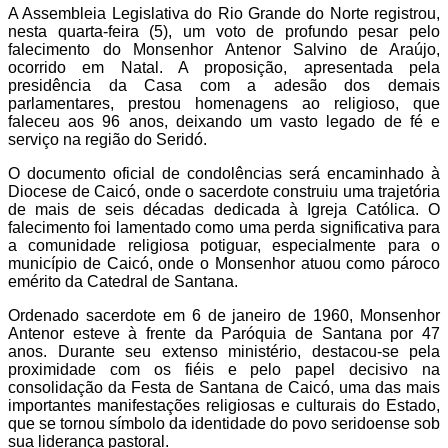
A Assembleia Legislativa do Rio Grande do Norte registrou,
nesta quarta-feira (5), um voto de profundo pesar pelo
falecimento do Monsenhor Antenor Salvino de Araújo,
ocorrido em Natal. A proposição, apresentada pela
presidência da Casa com a adesão dos demais
parlamentares, prestou homenagens ao religioso, que
faleceu aos 96 anos, deixando um vasto legado de fé e
serviço na região do Seridó.
O documento oficial de condolências será encaminhado à
Diocese de Caicó, onde o sacerdote construiu uma trajetória
de mais de seis décadas dedicada à Igreja Católica. O
falecimento foi lamentado como uma perda significativa para
a comunidade religiosa potiguar, especialmente para o
município de Caicó, onde o Monsenhor atuou como pároco
emérito da Catedral de Santana.
Ordenado sacerdote em 6 de janeiro de 1960, Monsenhor
Antenor esteve à frente da Paróquia de Santana por 47
anos. Durante seu extenso ministério, destacou-se pela
proximidade com os fiéis e pelo papel decisivo na
consolidação da Festa de Santana de Caicó, uma das mais
importantes manifestações religiosas e culturais do Estado,
que se tornou símbolo da identidade do povo seridoense sob
sua liderança pastoral.