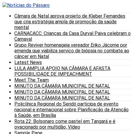
Câmara de Natal aprova projeto de Kleber Fernandes
que cria estratégia ampla de promoção da saúde
mental
CARNACACC: Crianças da Casa Durval Paiva celebram o
Carnaval
Grupo Reviver homenageia vereador Eriko Jácome por
emenda que viabiliza serviço de biópsia no combate ao
câncer em Natal
Latest News
LULA AMPLIA APOIO NA CÂMARA E AFASTA
POSSIBILIDADE DE IMPEACHMENT
Meet The Team
MINUTO DA CÂMARA MUNICIPAL DE NATAL
MINUTO DA CÂMARA MUNICIPAL DE NATAL
MINUTO DA CÂMARA MUNICIPAL DE NATAL
Policlínica Regional do Seridó participa de evento
nacional e internacional sobre Planificação da Atenção
à Saúde, em Brasília
Rota 22: Bolsonaro come pastel em Tangará e é
ovacionado por multidão; Vídeo
Sample Page