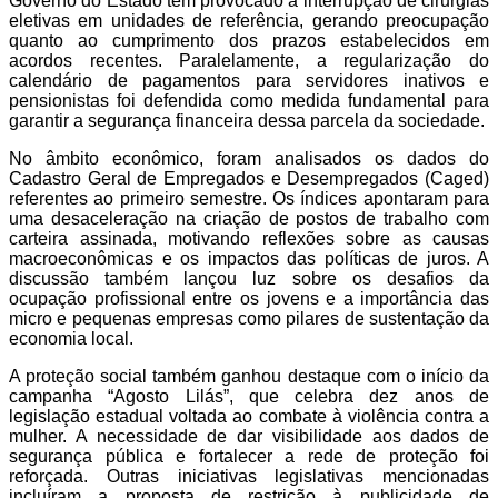
Governo do Estado tem provocado a interrupção de cirurgias
eletivas em unidades de referência, gerando preocupação
quanto ao cumprimento dos prazos estabelecidos em
acordos recentes. Paralelamente, a regularização do
calendário de pagamentos para servidores inativos e
pensionistas foi defendida como medida fundamental para
garantir a segurança financeira dessa parcela da sociedade.
No âmbito econômico, foram analisados os dados do
Cadastro Geral de Empregados e Desempregados (Caged)
referentes ao primeiro semestre. Os índices apontaram para
uma desaceleração na criação de postos de trabalho com
carteira assinada, motivando reflexões sobre as causas
macroeconômicas e os impactos das políticas de juros. A
discussão também lançou luz sobre os desafios da
ocupação profissional entre os jovens e a importância das
micro e pequenas empresas como pilares de sustentação da
economia local.
A proteção social também ganhou destaque com o início da
campanha “Agosto Lilás”, que celebra dez anos de
legislação estadual voltada ao combate à violência contra a
mulher. A necessidade de dar visibilidade aos dados de
segurança pública e fortalecer a rede de proteção foi
reforçada. Outras iniciativas legislativas mencionadas
incluíram a proposta de restrição à publicidade de