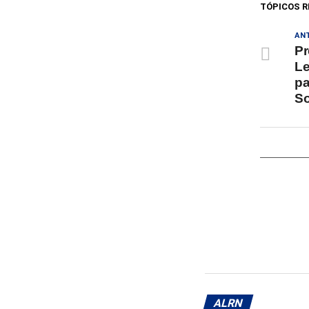
TÓPICOS R
AN
Pr
Le
pa
So
ALRN