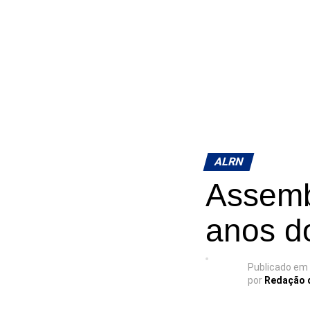
ALRN
Assembl
anos do
Publicado em
por
Redação 