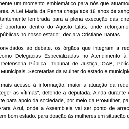
mente um momento emblemático para nós que atuamos
res. A Lei Maria da Penha chega aos 18 anos de sanç
tantemente lembrada para a plena execução das diret
 é oportuno dentro do Agosto Lilás, onde reforçam
s públicas no nosso estado”, declara Cristiane Dantas.
onvidados ao debate, os órgãos que integram a re
como Delegacias Especializadas no Atendimento à M
 Defensoria Pública, Tribunal de Justiça, OAB, Políci
Municipais, Secretarias da Mulher do estado e municípi
 mais acesso à informação, maior a atuação da rede
teger as vítimas”, defende a deputada. Ainda durante 
te para apoio da sociedade, por meio da ProMulher, pa
Arara Azul, onde a Assembleia vai ser ponto de arr
em bom estado, para doação às mulheres em situação de