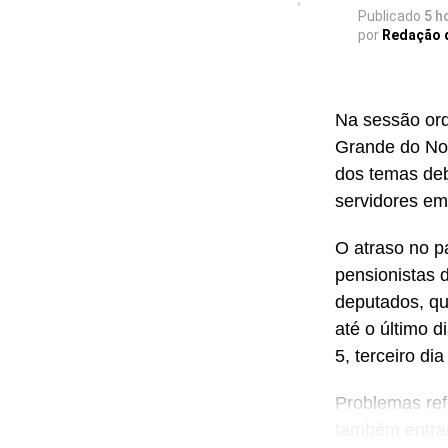
Publicado
5 h
Participaram 
por
Redação 
Na sessão ordi
Grande do Nor
dos temas deb
servidores em 
O atraso no p
pensionistas 
deputados, qu
até o último 
5, terceiro dia
Problemas ref
também entrar