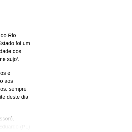
Dantas (PT).
 do Rio
Estado foi um
idade dos
me sujo’.
os e
do aos
nos, sempre
te deste dia
ssoró,
Eduardo (PL)