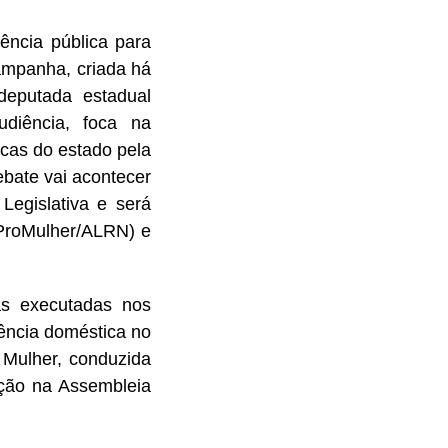
ência pública para
campanha, criada há
deputada estadual
diência, foca na
icas do estado pela
ebate vai acontecer
Legislativa e será
(ProMulher/ALRN) e
cas executadas nos
lência doméstica no
 Mulher, conduzida
ação na Assembleia