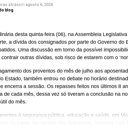
oras atrás
em
agosto 6, 2026
do debate os deputados Coronel Azevedo (PL) e Isolda 
do blog
nária desta quinta-feira (06), na Assembleia Legislativa
te, a dívida dos consignados por parte do Governo do 
atidos. Uma discussão em torno da possível impossibil
contrair outras dívidas, sob risco de estarem com o ‘no
agamento dos proventos do mês de julho aos aposentad
do Estado, também entrou no debate no horário destina
e encerra a sessão. Os repasses feitos nos últimos 8 a
dia de cada mês, dessa vez só tiveram a conclusão na noi
 útil do mês.
erentes à segurança pública, educação e saúde, em Mo
am na pauta. No horário dos deputados, somente Luiz 