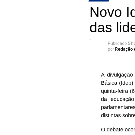
Novo I
das li
Publicado
5 h
por
Redação 
A divulgação
Básica (Ideb)
quinta-feira 
da educação 
parlamentare
distintas sob
O debate ocor