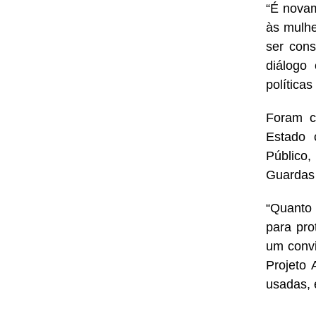
“É nova
às mulhe
ser cons
diálogo
política
Foram c
Estado 
Público,
Guardas 
“Quanto
para pro
um convi
Projeto 
usadas, 