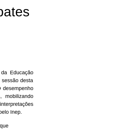
bates
o da Educação
a sessão desta
. O desempenho
, mobilizando
nterpretações
pelo Inep.
 que