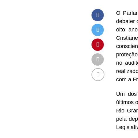
O Parlam
debater 
oito an
Cristia
conscien
proteção
no audit
realizad
com a Fr
Um dos o
últimos 
Rio Gran
pela dep
Legislat