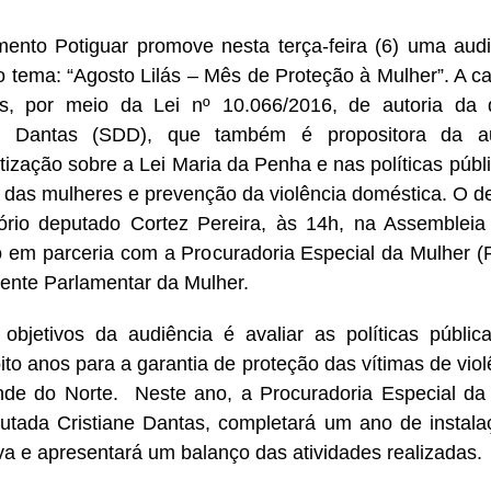
ento Potiguar promove nesta terça-feira (6) uma audi
o tema: “Agosto Lilás – Mês de Proteção à Mulher”. A 
os, por meio da Lei nº 10.066/2016, de autoria da 
ne Dantas (SDD), que também é propositora da au
tização sobre a Lei Maria da Penha e nas políticas públ
 das mulheres e prevenção da violência doméstica. O d
ório deputado Cortez Pereira, às 14h, na Assembleia 
o em parceria com a Procuradoria Especial da Mulher 
ente Parlamentar da Mulher.
bjetivos da audiência é avaliar as políticas públi
oito anos para a garantia de proteção das vítimas de vio
de do Norte. Neste ano, a Procuradoria Especial da
utada Cristiane Dantas, completará um ano de instal
iva e apresentará um balanço das atividades realizadas.