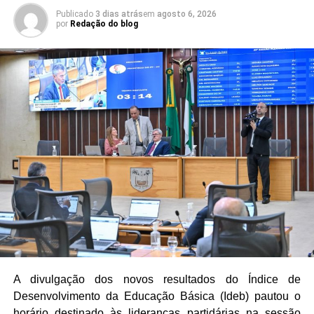
Publicado
3 dias atrás
em
agosto 6, 2026
por
Redação do blog
A divulgação dos novos resultados do Índice de
Desenvolvimento da Educação Básica (Ideb) pautou o
horário destinado às lideranças partidárias na sessão