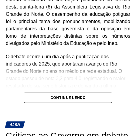
desta quinta-feira (6) da Assembleia Legislativa do Rio
Grande do Norte. O desempenho da educação potiguar
foi o principal tema dos pronunciamentos, mobilizando
parlamentares da base governista e da oposição em
torno de interpretações distintas sobre os números
divulgados pelo Ministério da Educação e pelo Inep.
O debate ocorreu um dia após a publicação dos
indicadores de 2025, que apontaram avanço do Rio
Grande do Norte no ensino médio da rede estadual. O
estado passou de nota 3,2 para 4,0, registrando o maior
resultado de sua série histórica e deixando a última
colocação nacional ao subir seis posições no ranking
CONTINUE LENDO
entre as unidades da federação.
Durante o horário das lideranças, parlamentares da
oposição utilizaram os dados para cobrar melhorias na
ALRN
qualidade da educação pública e questionar os
Críticas ao Governo em debate
resultados da gestão estadual. Já representantes da base