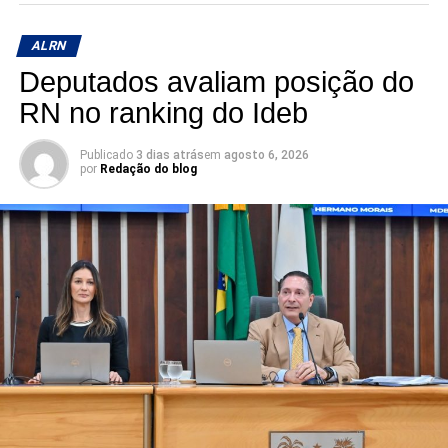
pronunciou.
ALRN
Deputados avaliam posição do
RN no ranking do Ideb
Publicado
3 dias atrás
em
agosto 6, 2026
por
Redação do blog