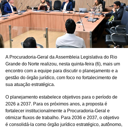
foram citados dados sobre o aumento das mortes
violentas entre adolescentes e o elevado número de
jovens que não estudam nem trabalham, defendendo que
educação e inclusão social caminhem juntas.
Ainda durante a discussão, os parlamentares lembraram
que a melhora do índice também é resultado da cobrança
por mudanças na educação pública, reforçando que o
A Procuradoria-Geral da Assembleia Legislativa do Rio
avanço não elimina os desafios que permanecem para a
Grande do Norte realizou, nesta quinta-feira (6), mais um
rede estadual.
encontro com a equipe para discutir o planejamento e a
gestão do órgão jurídico, com foco no fortalecimento de
Participaram do debate os deputados Hermano Morais
sua atuação estratégica.
(MDB), Francisco do PT, José Dias (PL) e Cristiane
Dantas (PSDB).
O planejamento estabelece objetivos para o período de
2026 a 2037. Para os próximos anos, a proposta é
fortalecer institucionalmente a Procuradoria-Geral e
otimizar fluxos de trabalho. Para 2036 e 2037, o objetivo
é consolidá-la como órgão jurídico estratégico, autônomo,