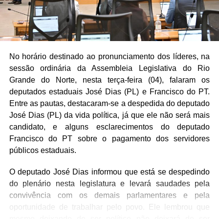
No horário destinado ao pronunciamento dos líderes, na
sessão ordinária da Assembleia Legislativa do Rio
Grande do Norte, nesta terça-feira (04), falaram os
deputados estaduais José Dias (PL) e Francisco do PT.
Entre as pautas, destacaram-se a despedida do deputado
José Dias (PL) da vida política, já que ele não será mais
candidato, e alguns esclarecimentos do deputado
Francisco do PT sobre o pagamento dos servidores
públicos estaduais.
O deputado José Dias informou que está se despedindo
do plenário nesta legislatura e levará saudades pela
convivência com os demais parlamentares e pela
oportunidade de trabalhar pelo povo. Ele lembrou que
mesmo deixando de ser político não deixará de ser