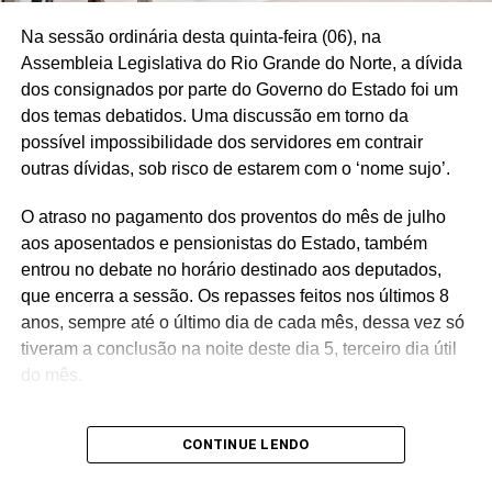
Na sessão ordinária desta quinta-feira (06), na
Assembleia Legislativa do Rio Grande do Norte, a dívida
dos consignados por parte do Governo do Estado foi um
dos temas debatidos. Uma discussão em torno da
possível impossibilidade dos servidores em contrair
outras dívidas, sob risco de estarem com o ‘nome sujo’.
O atraso no pagamento dos proventos do mês de julho
aos aposentados e pensionistas do Estado, também
entrou no debate no horário destinado aos deputados,
que encerra a sessão. Os repasses feitos nos últimos 8
anos, sempre até o último dia de cada mês, dessa vez só
tiveram a conclusão na noite deste dia 5, terceiro dia útil
do mês.
Problemas referentes à segurança pública, educação e
CONTINUE LENDO
saúde, em Mossoró, também entraram na pauta. No
horário dos deputados, somente Luiz Eduardo (PL) se