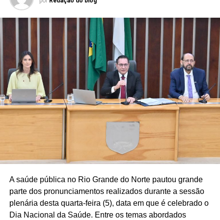
prevenção da violência e à garantia de direitos. Desde
por
Redação do blog
sua estruturação, em 2020, a Patrulha Maria da Penha
conta com 125 policiais militares, realizou mais de 43 mil
atendimentos e acompanhou cerca de cinco mil mulheres
com medidas protetivas, reforçando a fiscalização das
decisões judiciais e a proteção às vítimas.
A audiência também evidenciou a expansão da atuação
da Procuradoria Especial da Mulher da Assembleia
Legislativa (ProMulher), que completa três anos neste
mês e já contribuiu para a implantação de 60
Procuradorias da Mulher em câmaras municipais
potiguares, ampliando o acesso das mulheres aos
serviços de acolhimento psicológico, assistência social e
orientação jurídica. Outro destaque foi o lançamento do
Observatório da Mulher Potiguar contra a Violência,
A saúde pública no Rio Grande do Norte pautou grande
plataforma desenvolvida pela Assembleia em parceria
parte dos pronunciamentos realizados durante a sessão
com órgãos da segurança pública para reunir dados
plenária desta quarta-feira (5), data em que é celebrado o
sobre violência de gênero e subsidiar a formulação de
Dia Nacional da Saúde. Entre os temas abordados