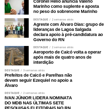
Coronel Hélio anuncia Valério
Durante a reunião, os participantes destacaram a
Marinho como suplente e aposta
importância da aproximação permanente entre o Poder
no peso do sobrenome Marinho
Legislativo e o setor produtivo para a construção de
DESTAQUE
2 semanas atrás
soluções que favoreçam o ambiente de negócios, a
Agreste com Álvaro Dias: grupo de
geração de emprego e renda e a atração de novos
lideranças de Lagoa Salgada
declara apoio à pré-candidatura ao
investimentos.
Governo do RN
O presidente Roberto Serquiz destacou a agenda de
DESTAQUE
2 semanas atrás
desenvolvimento proposta pela FIERN que aponta para
Aeroporto de Caicó volta a operar
iniciativas nas áreas de infraestrutura e regulatória com o
após mais de quatro anos de
interdição
objetivo de incentivar o crescimento da indústria.
DESTAQUE
3 semanas atrás
“O RN tem um enorme potencial para transformar as suas
Prefeitos de Caicó e Parelhas não
riquezas, de forma sustentável, em oportunidade e renda
devem seguir Ezequiel no apoio a
para o nosso povo e isso passa pelo fortalecimento da
Álvaro
indústria”, disse o presidente da FIERN.
DESTAQUE
2 semanas atrás
IVAN JÚNIOR LIDERA NOMINATA
DO MDB NAS ÚLTIMAS SETE
PESQUISAS ELEITORAIS NO RN