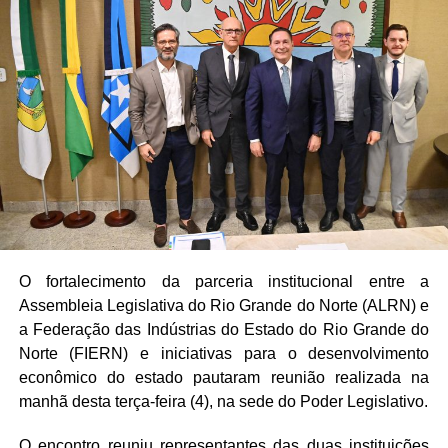
pilares de sustentação da economia local.
A proteção social também ganhou destaque com o início
da campanha “Agosto Lilás”, que celebra dez anos de
legislação estadual voltada ao combate à violência contra
a mulher. A necessidade de dar visibilidade aos dados de
segurança pública e fortalecer a rede de proteção foi
reforçada. Outras iniciativas legislativas mencionadas
incluíram a proposta de restrição à publicidade de
plataformas de apostas em espaços públicos e o
reconhecimento de manifestações culturais e botânicas,
como o crochê potiguar e plantas de tradições ancestrais,
O fortalecimento da parceria institucional entre a
como patrimônios imateriais do estado.
Assembleia Legislativa do Rio Grande do Norte (ALRN) e
a Federação das Indústrias do Estado do Rio Grande do
Por fim, questões relacionadas à infraestrutura hídrica em
Norte (FIERN) e iniciativas para o desenvolvimento
escolas da zona rural e a importância de campanhas
econômico do estado pautaram reunião realizada na
educativas de saúde, como o combate ao câncer e o
manhã desta terça-feira (4), na sede do Poder Legislativo.
incentivo ao aleitamento materno, completaram as
discussões do dia.
O encontro reuniu representantes das duas instituições