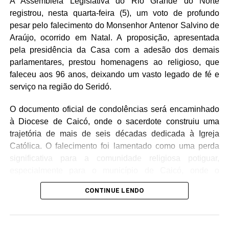
A Assembleia Legislativa do Rio Grande do Norte
horário destinado aos oradores.
registrou, nesta quarta-feira (5), um voto de profundo
pesar pelo falecimento do Monsenhor Antenor Salvino de
Araújo, ocorrido em Natal. A proposição, apresentada
pela presidência da Casa com a adesão dos demais
parlamentares, prestou homenagens ao religioso, que
faleceu aos 96 anos, deixando um vasto legado de fé e
serviço na região do Seridó.
O documento oficial de condolências será encaminhado
à Diocese de Caicó, onde o sacerdote construiu uma
trajetória de mais de seis décadas dedicada à Igreja
Católica. O falecimento foi lamentado como uma perda
significativa para a comunidade religiosa potiguar,
especialmente para o município de Caicó, onde o
Monsenhor atuou como pároco emérito da Catedral de
CONTINUE LENDO
Santana.
Ordenado sacerdote em 6 de janeiro de 1960, Monsenhor