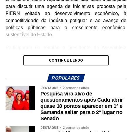
para discutir uma agenda de iniciativas proposta pela
Participaram dos pronunciamentos os deputados
FIERN voltada ao desenvolvimento econômico, à
Cristiane Dantas (PSDB), Coronel Azevedo (PL),
competitividade da indústria potiguar e ao avanço de
Hermano Morais (MDB) e Divaneide Basílio (PT).
políticas públicas para o crescimento econômico
sustentável do Estado.
Participaram da reunião o presidente da Assembleia
Legislativa, Ezequiel Ferreira (PSDB), o presidente da
CONTINUE LENDO
FIERN, Roberto Serquiz, além de representantes de
entidades ligadas ao setor produtivo, como o presidente
do Sinduscon/RN e do Coere, Sérgio Henrique Andrade
POPULARES
de Azevedo, o presidente do Sinecim e do Coema,
DESTAQUE
2 semanas atrás
Marcelo Caetano Rosado Maia, a coordenadora
Pesquisa vira alvo de
executiva de Relações Institucionais e com Mercado da
questionamentos após Cadu abrir
FIERN, Ana Adalgisa Dias Paulino, o assessor técnico do
quase 10 pontos aparecer em 1º e
Observatório da Indústria, Pedro Albuquerque, o
Samanda saltar para o 2º lugar no
Senado
procurador-geral da Assembleia Legislativa, Renato
Guerra, e Sérgio Freire, assessor jurídico da FIERN.
DESTAQUE
2 semanas atrás